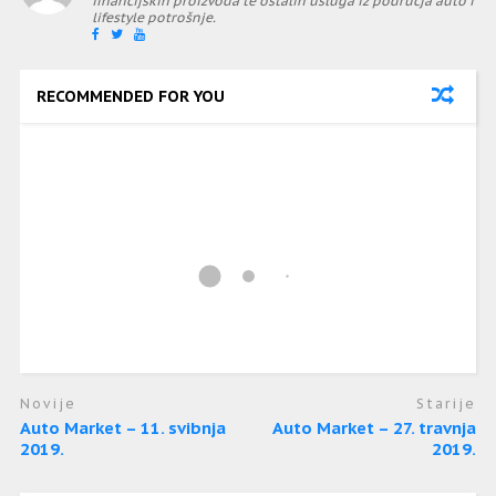
financijskih proizvoda te ostalih usluga iz područja auto i
lifestyle potrošnje.
RECOMMENDED FOR YOU
Novije
Starije
Auto Market – 11. svibnja
Auto Market – 27. travnja
2019.
2019.