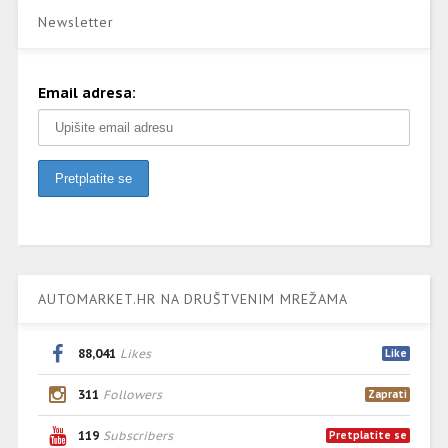
Newsletter
Email adresa:
AUTOMARKET.HR NA DRUŠTVENIM MREŽAMA
88,041
Likes
Like
311
Followers
Zaprati
119
Subscribers
Pretplatite se