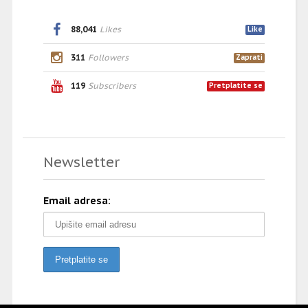
88,041
Likes
Like
311
Followers
Zaprati
119
Subscribers
Pretplatite se
Newsletter
Email adresa: