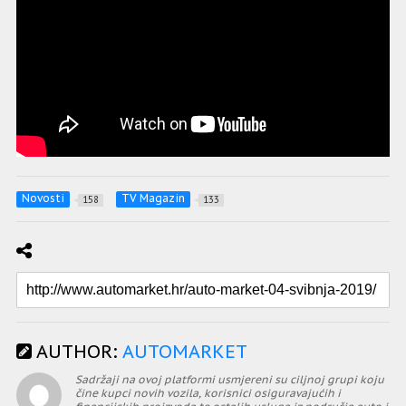
Novosti
TV Magazin
158
133
AUTHOR:
AUTOMARKET
Sadržaji na ovoj platformi usmjereni su ciljnoj grupi koju
čine kupci novih vozila, korisnici osiguravajućih i