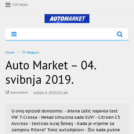
TOP MENU
Home
TV Magazin
Auto Market – 04.
svibnja 2019.
automarket
svibanj 6, 2019 6:51 am
U ovoj epizodi donosimo: - Jelena Lešić najavila test
VW T-Crossa - Nekad limuzina sada SUV! - Citroen C5
Aircross - testirao Juraj Šebalj - Kada je vrijeme za
zamjenu filtera? Tokić autodijelovi - Što kada pukne