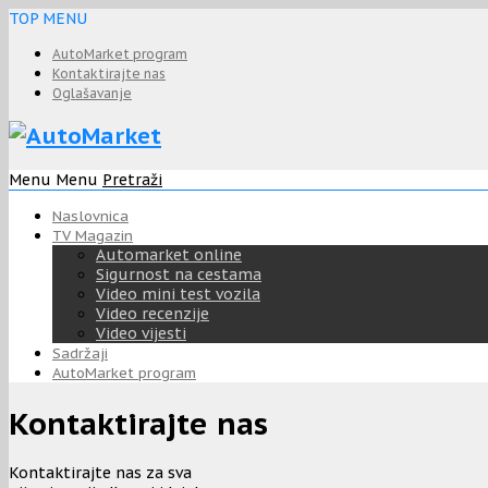
TOP MENU
AutoMarket program
Kontaktirajte nas
Oglašavanje
Menu
Menu
Pretraži
Naslovnica
TV Magazin
Automarket online
Sigurnost na cestama
Video mini test vozila
Video recenzije
Video vijesti
Sadržaji
AutoMarket program
Kontaktirajte nas
Kontaktirajte nas za sva