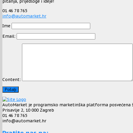
pitanja, prijedloge i ideje!
01 46 78 765
info@automarket.hr
Ime
Email:
Content:
AutoMarket je programsko marketinška platforma posvećena širo
Prisavlje 2, 10 000 Zagreb
01 46 78 765
info@automarket.hr
Pratite nas na: