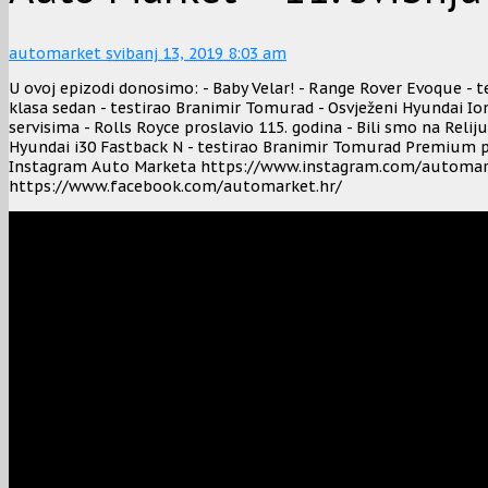
automarket
svibanj 13, 2019 8:03 am
U ovoj epizodi donosimo: - Baby Velar! - Range Rover Evoque - t
klasa sedan - testirao Branimir Tomurad - Osvježeni Hyundai Ion
servisima - Rolls Royce proslavio 115. godina - Bili smo na Reliju
Hyundai i30 Fastback N - testirao Branimir Tomurad Premium p
Instagram Auto Marketa https://www.instagram.com/automar
https://www.facebook.com/automarket.hr/