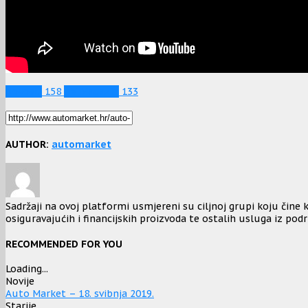
Novosti
158
TV Magazin
133
AUTHOR:
automarket
Sadržaji na ovoj platformi usmjereni su ciljnoj grupi koju čine k
osiguravajućih i financijskih proizvoda te ostalih usluga iz podr
RECOMMENDED FOR YOU
Loading...
Novije
Auto Market – 18. svibnja 2019.
Starije