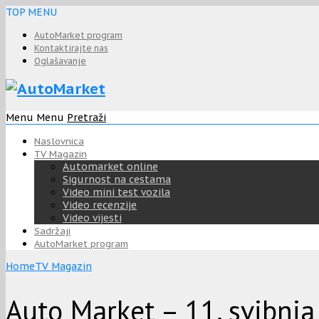
TOP MENU
AutoMarket program
Kontaktirajte nas
Oglašavanje
Menu
Menu
Pretraži
Naslovnica
TV Magazin
Automarket online
Sigurnost na cestama
Video mini test vozila
Video recenzije
Video vijesti
Sadržaji
AutoMarket program
Home
TV Magazin
Auto Market – 11. svibnja