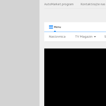
AutoMarket program
Kontaktirajte nas
Menu
Naslovnica
TV Magazin
S