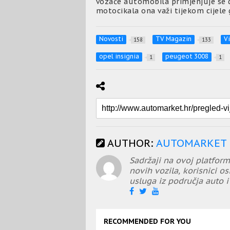
vozače automobila primjenjuje se d
motocikala ona važi tijekom cijele 
Novosti
TV Magazin
Vi
158
133
opel insignia
peugeot 3008
1
1
AUTHOR:
AUTOMARKET
Sadržaji na ovoj platform
novih vozila, korisnici os
usluga iz područja auto i 
RECOMMENDED FOR YOU