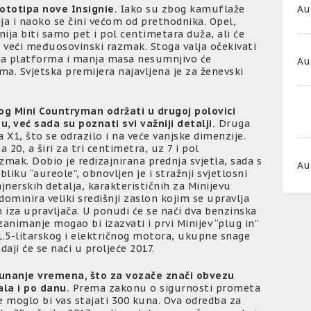
Au
ototipa nove Insignie.
Iako su zbog kamuflaže
ija i naoko se čini većom od prethodnika. Opel,
ija biti samo pet i pol centimetara duža, ali će
 veći međuosovinski razmak. Stoga valja očekivati
va platforma i manja masa nesumnjivo će
Au
ima. Svjetska premijera najavljena je za ženevski
og Mini Countryman održati u drugoj polovici
 već sada su poznati svi važniji detalji.
Druga
X1, što se odrazilo i na veće vanjske dimenzije.
20, a širi za tri centimetra, uz 7 i pol
mak. Dobio je redizajnirana prednja svjetla, sada s
Au
liku “aureole”, obnovljen je i stražnji svjetlosni
jnerskih detalja, karakterističnih za Minijevu
 dominira veliki središnji zaslon kojim se upravlja
 iza upravljača. U ponudi će se naći dva benzinska
zanimanje mogao bi izazvati i prvi Minijev “plug in”
 1.5-litarskog i električnog motora, ukupne snage
aji će se naći u proljeće 2017.
čunanje vremena, što za vozače znači obvezu
ala i po danu.
Prema zakonu o sigurnosti prometa
 moglo bi vas stajati 300 kuna. Ova odredba za