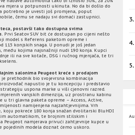
ve nabave automobila tako bi iznosio 50%, za 20%
ova mjera u potpunosti ukinuta. No da bi došlo do
 potrebno je uvesti još promjena, poput
obile, čemu se nadaju svi domaći zastupnici.
3.
Ateca, postavši tako dostupna svima
e.
Prvi Seatov SUV bit će dostupan po cijeni nešto
toji model s Referens paketom opreme i
4.
d 115 konjskih snaga. U ponudi je još jedan
a, među kojima najsnažniji nudi 190 konja. Kupci
je ili na sve kotače, DSG i ručnog mjenjača, te tri
kselens.
5.
dajnim salonima Peugeot kreće s prodajom
 je prethodnik bio svojevrsna kombinacija
roizvođač napustio je tu koncepciju i predstavio
u strategiju uspona marke u viši cjenovni razred.
odmjerenih vanjskih dimenzija, uz prostranu kabinu
 se u tri glavna paketa opreme – Access, Active,
remljenosti namijenjena najzahtjevnijima. Vrh
e, koju pokreće 180 konja snažan dvolitarski BluHDI
Au
im automatikom, te brojnim stilskim i
 Peugeot namjerava privući zahtjevnije kupce u
ene pojedinih modela doznat ćemo uskoro.