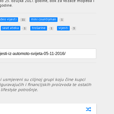
o 25. ožujka 2017. godine, dok za vozače mopeda i
godine.
deo vijesti
mini countryman
11
1
seat ateka
trošarine
vijesti
1
1
3
i usmjereni su ciljnoj grupi koju čine kupci
iguravajućih i financijskih proizvoda te ostalih
lifestyle potrošnje.