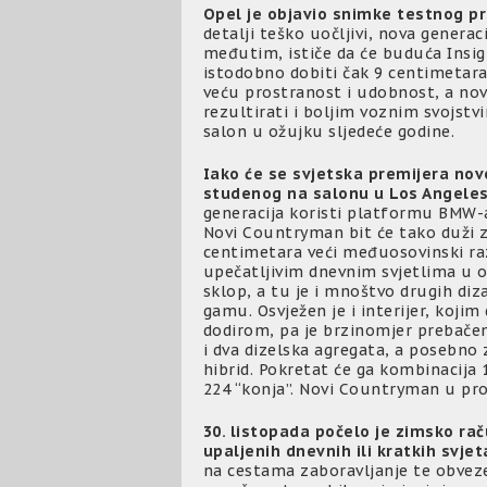
Opel je objavio snimke testnog pr
detalji teško uočljivi, nova generac
međutim, ističe da će buduća Insign
istodobno dobiti čak 9 centimetara
veću prostranost i udobnost, a no
rezultirati i boljim voznim svojstv
salon u ožujku sljedeće godine.
Iako će se svjetska premijera nov
studenog na salonu u Los Angelesu,
generacija koristi platformu BMW-a 
Novi Countryman bit će tako duži za 
centimetara veći međuosovinski raz
upečatljivim dnevnim svjetlima u ob
sklop, a tu je i mnoštvo drugih diza
gamu. Osvježen je i interijer, kojim
dodirom, pa je brzinomjer prebačen
i dva dizelska agregata, a posebno 
hibrid. Pokretat će ga kombinacija
224 “konja”. Novi Countryman u prod
30. listopada počelo je zimsko ra
upaljenih dnevnih ili kratkih svjet
na cestama zaboravljanje te obveze