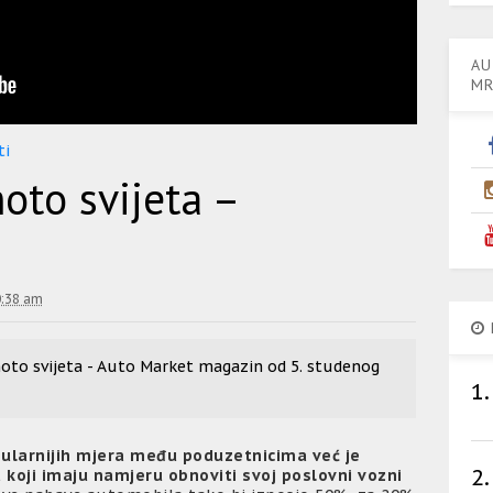
AU
MR
ti
moto svijeta –
0:38 am
moto svijeta - Auto Market magazin od 5. studenog
1.
pularnijih mjera među poduzetnicima već je
2.
koji imaju namjeru obnoviti svoj poslovni vozni