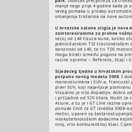
park.
Odbitak pretporeza za troško
manje nego prije 4 godine kada je 
većeg pomaka u prodaji automobila
smanjenja trošarina na nove autom
U hrvatske salone stigla je nova 
zainteresiranima za probne vožnj
većoj od 148 tisuća kuna, koliko s
jednolitarskim TSI trocilindrašem o
benzinski od 140, te tri TDI motor
mogu birati između pogona na predn
razine opreme – Referens, Stajl i E
Sljedećeg tjedna u hrvatskim pro
potpuno novog modela 3008.
I dok
monovolumena i SUV-a, francuski p
pravi SUV, koji najavljuje planiran
Vizualno je vrlo dopadljiv, dobro 
i prtljažnik od 520 litara. Nudit će
Allure, a tu je i GT Line razina op
ponude činit će GT izvedba 3008-ic
motor, uparen sa šesterostupanjsk
visokotehnološkim dodacima kojima
ovoj, vrlo konkurentnoj klasi. Cij