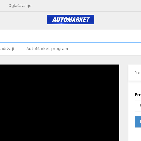
Oglašavanje
adržaji
AutoMarket program
Ne
Em