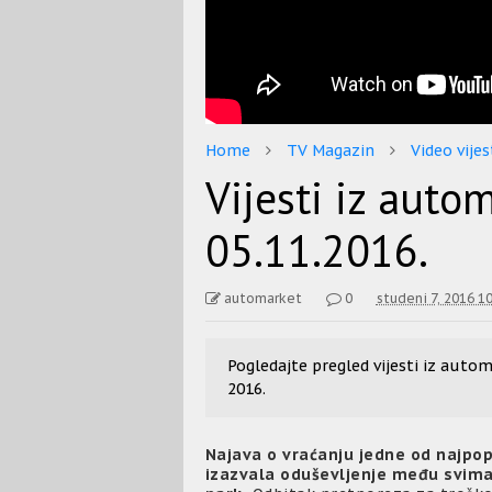
Home
TV Magazin
Video vijes
Vijesti iz auto
05.11.2016.
automarket
0
studeni 7, 2016 1
Pogledajte pregled vijesti iz auto
2016.
Najava o vraćanju jedne od najpo
izazvala oduševljenje među svima 