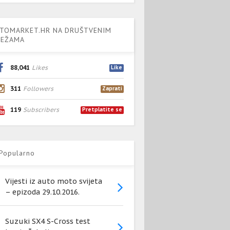
TOMARKET.HR NA DRUŠTVENIM
EŽAMA
88,041
Likes
Like
311
Followers
Zaprati
119
Subscribers
Pretplatite se
Popularno
Vijesti iz auto moto svijeta
– epizoda 29.10.2016.
Suzuki SX4 S-Cross test