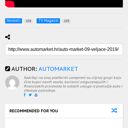
Novosti
TV Magazin
158
133
AUTHOR:
AUTOMARKET
Sadržaji na ovoj platformi usmjereni su ciljnoj grupi koju
čine kupci novih vozila, korisnici osiguravajućih i
financijskih proizvoda te ostalih usluga iz područja auto i
lifestyle potrošnje.
RECOMMENDED FOR YOU