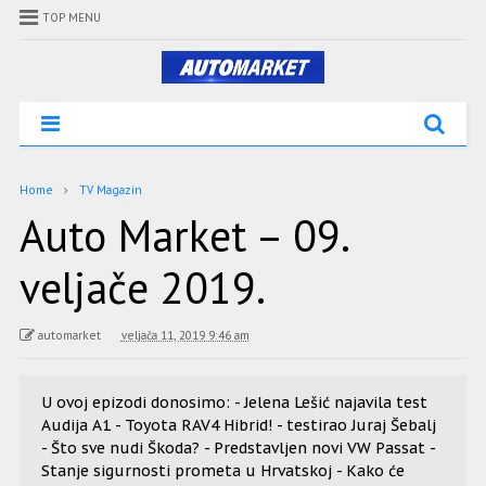
TOP MENU
Home
TV Magazin
Auto Market – 09.
veljače 2019.
automarket
veljača 11, 2019 9:46 am
U ovoj epizodi donosimo: - Jelena Lešić najavila test
Audija A1 - Toyota RAV4 Hibrid! - testirao Juraj Šebalj
- Što sve nudi Škoda? - Predstavljen novi VW Passat -
Stanje sigurnosti prometa u Hrvatskoj - Kako će