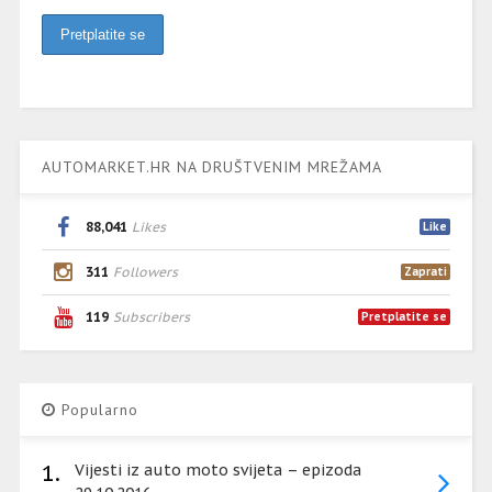
AUTOMARKET.HR NA DRUŠTVENIM MREŽAMA
88,041
Likes
Like
311
Followers
Zaprati
119
Subscribers
Pretplatite se
Popularno
1.
Vijesti iz auto moto svijeta – epizoda