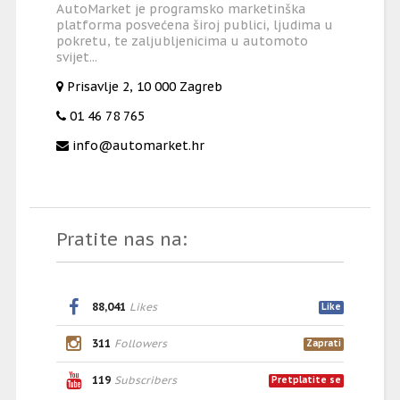
AutoMarket je programsko marketinška
platforma posvećena široj publici, ljudima u
pokretu, te zaljubljenicima u automoto
svijet...
Prisavlje 2, 10 000 Zagreb
01 46 78 765
info@automarket.hr
Pratite nas na:
88,041
Likes
Like
311
Followers
Zaprati
119
Subscribers
Pretplatite se