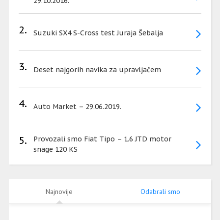
29.10.2016.
2.
Suzuki SX4 S-Cross test Juraja Šebalja
3.
Deset najgorih navika za upravljačem
4.
Auto Market – 29.06.2019.
5.
Provozali smo Fiat Tipo – 1.6 JTD motor
snage 120 KS
Najnovije
Odabrali smo