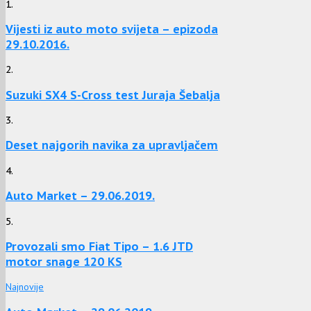
1.
Vijesti iz auto moto svijeta – epizoda
29.10.2016.
2.
Suzuki SX4 S-Cross test Juraja Šebalja
3.
Deset najgorih navika za upravljačem
4.
Auto Market – 29.06.2019.
5.
Provozali smo Fiat Tipo – 1.6 JTD
motor snage 120 KS
Najnovije