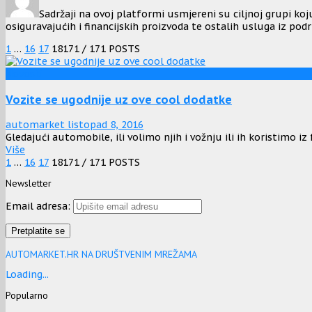
Sadržaji na ovoj platformi usmjereni su ciljnoj grupi koju
osiguravajućih i financijskih proizvoda te ostalih usluga iz podr
1
…
16
17
18
171
/ 171 POSTS
Novosti
Vozite se ugodnije uz ove cool dodatke
automarket
listopad 8, 2016
Gledajući automobile, ili volimo njih i vožnju ili ih koristimo iz f
Više
1
…
16
17
18
171
/ 171 POSTS
Newsletter
Email adresa:
AUTOMARKET.HR NA DRUŠTVENIM MREŽAMA
Loading...
Popularno