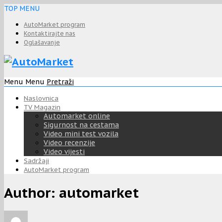
TOP MENU
AutoMarket program
Kontaktirajte nas
Oglašavanje
Menu
Menu
Pretraži
Naslovnica
TV Magazin
Automarket online
Sigurnost na cestama
Video mini test vozila
Video recenzije
Video vijesti
Sadržaji
AutoMarket program
Author:
automarket