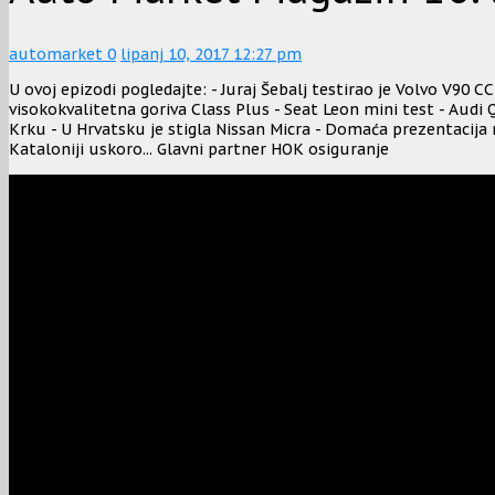
automarket
0
lipanj 10, 2017 12:27 pm
U ovoj epizodi pogledajte: - Juraj Šebalj testirao je Volvo V90 CC
visokokvalitetna goriva Class Plus - Seat Leon mini test - Audi
Krku - U Hrvatsku je stigla Nissan Micra - Domaća prezentacija 
Kataloniji uskoro... Glavni partner HOK osiguranje