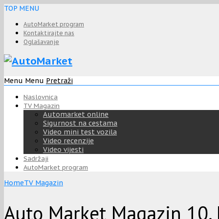
TOP MENU
AutoMarket program
Kontaktirajte nas
Oglašavanje
Menu
Menu
Pretraži
Naslovnica
TV Magazin
Automarket online
Sigurnost na cestama
Video mini test vozila
Video recenzije
Video vijesti
Sadržaji
AutoMarket program
Home
TV Magazin
Auto Market Magazin 10. 