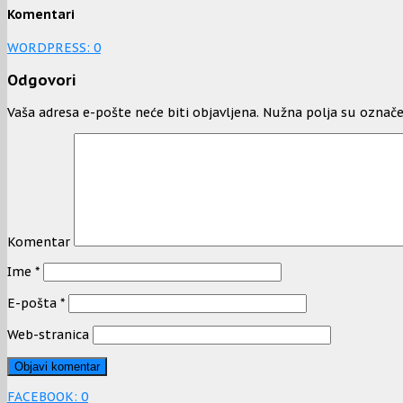
Komentari
WORDPRESS:
0
Odgovori
Vaša adresa e-pošte neće biti objavljena.
Nužna polja su označ
Komentar
Ime
*
E-pošta
*
Web-stranica
FACEBOOK:
0