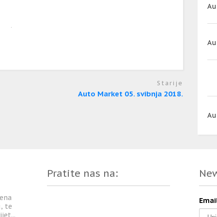
Au
Au
Starije
Auto Market 05. svibnja 2018.
Au
Pratite nas na:
New
ćena
Emai
, te
et...