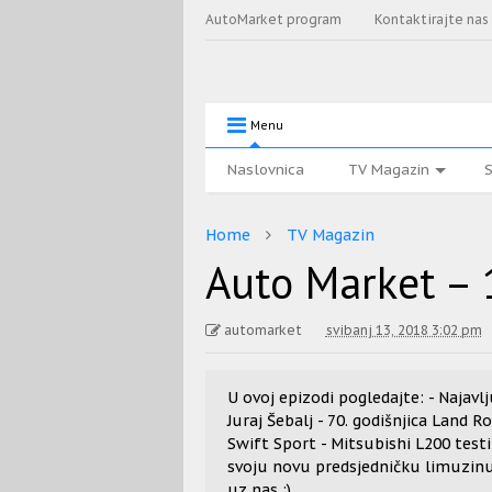
AutoMarket program
Kontaktirajte nas
Menu
Naslovnica
TV Magazin
S
Home
TV Magazin
Auto Market – 
automarket
svibanj 13, 2018 3:02 pm
U ovoj epizodi pogledajte: - Najavl
Juraj Šebalj - 70. godišnjica Land 
Swift Sport - Mitsubishi L200 testi
svoju novu predsjedničku limuzin
uz nas :)