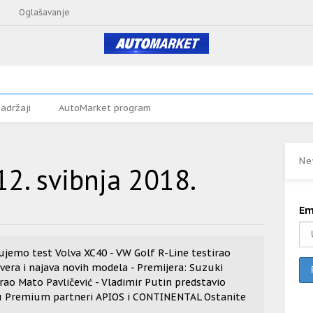
Oglašavanje
adržaji
AutoMarket program
Ne
12. svibnja 2018.
Em
jujemo test Volva XC40 - VW Golf R-Line testirao
Rovera i najava novih modela - Premijera: Suzuki
rao Mato Pavličević - Vladimir Putin predstavio
u Premium partneri APIOS i CONTINENTAL Ostanite