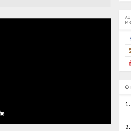
AU
MR
1.
2.