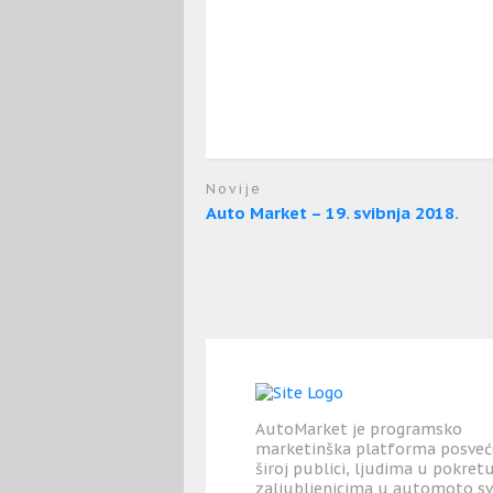
Novije
Auto Market – 19. svibnja 2018.
AutoMarket je programsko
marketinška platforma posve
široj publici, ljudima u pokretu
zaljubljenicima u automoto svij