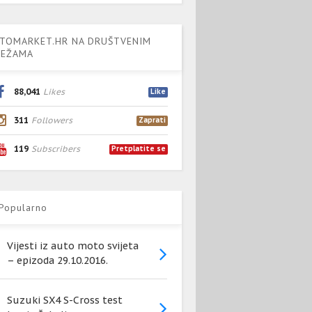
TOMARKET.HR NA DRUŠTVENIM
EŽAMA
88,041
Likes
Like
311
Followers
Zaprati
119
Subscribers
Pretplatite se
Popularno
Vijesti iz auto moto svijeta
– epizoda 29.10.2016.
Suzuki SX4 S-Cross test