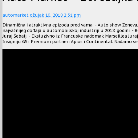
automarket
ožujak 10, 2018 2:51 pm
Dinamična i atraktivna epizoda pred vama: - Auto show Ženeva. 
najvažnijeg dođaja u automobilskoj industriji u 2018. godini. -
Juraj Šebalj. - Eksluzivno iz Francuske nadomak Marseillea Juraj
Insigniju GSi. Premium partneri Apios i Continental. Nadamo se d