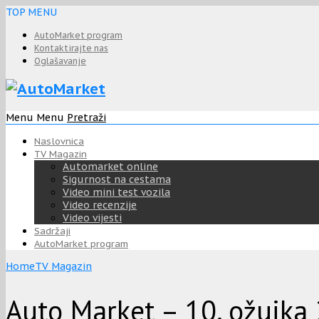
TOP MENU
AutoMarket program
Kontaktirajte nas
Oglašavanje
Menu
Menu
Pretraži
Naslovnica
TV Magazin
Automarket online
Sigurnost na cestama
Video mini test vozila
Video recenzije
Video vijesti
Sadržaji
AutoMarket program
Home
TV Magazin
Auto Market – 10. ožujka