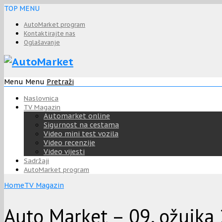
TOP MENU
AutoMarket program
Kontaktirajte nas
Oglašavanje
Menu
Menu
Pretraži
Naslovnica
TV Magazin
Automarket online
Sigurnost na cestama
Video mini test vozila
Video recenzije
Video vijesti
Sadržaji
AutoMarket program
Home
TV Magazin
Auto Market – 09. ožujka