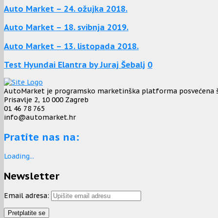
Auto Market – 24. ožujka 2018.
Auto Market – 18. svibnja 2019.
Auto Market – 13. listopada 2018.
Test Hyundai Elantra by Juraj Šebalj
0
AutoMarket je programsko marketinška platforma posvećena širo
Prisavlje 2, 10 000 Zagreb
01 46 78 765
info@automarket.hr
Pratite nas na:
Loading...
Newsletter
Email adresa: